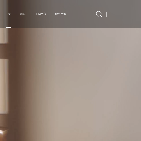
卫浴
瓷砖
工程中心
服务中心