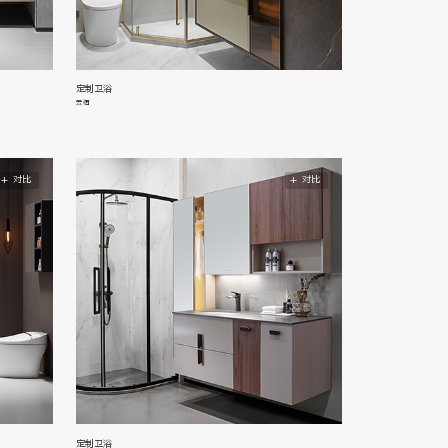
定制卫浴
云栖
+
+
对比
对比
定制卫浴