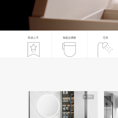
新品上市
智能坐便器
花洒
+
对比