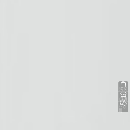
购买
门店
公众
号