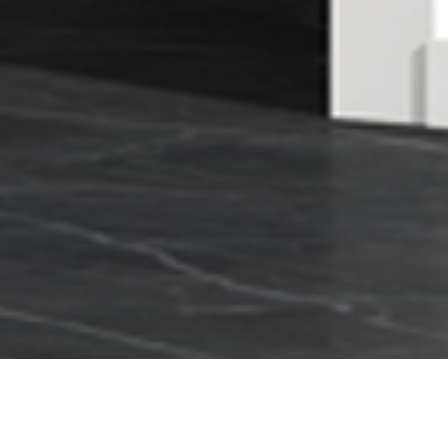
定制淋浴房 59U-取悦系
AL59Z1U