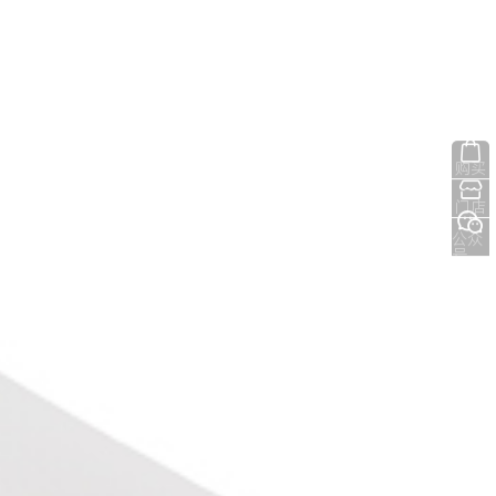
购买
门店
公众
号