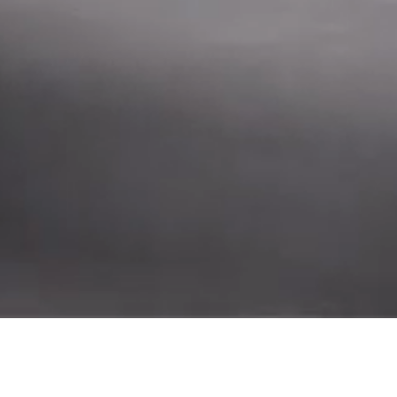
蹲便器
ALD51017B