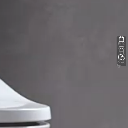
购买
门店
公众
号